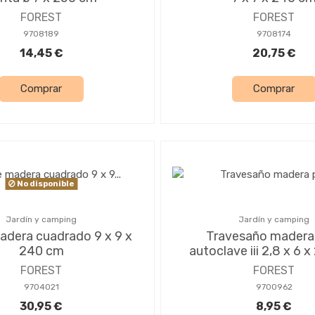
FOREST
FOREST
9708189
9708174
14,45 €
20,75 €
Comprar
Comprar
No disponible
Jardín y camping
Jardín y camping
adera cuadrado 9 x 9 x
Travesaño madera
240 cm
autoclave iii 2,8 x 6 
FOREST
FOREST
9704021
9700962
30,95 €
8,95 €