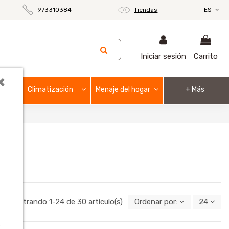
973310384
Tiendas
ES
Iniciar sesión
Carrito
×
Climatización
Menaje del hogar
+ Más
Mostrando 1-24 de 30 artículo(s)
Ordenar por:
24
o