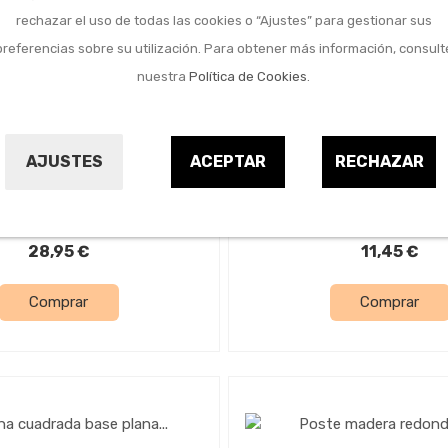
rechazar el uso de todas las cookies o “Ajustes” para gestionar sus
preferencias sobre su utilización. Para obtener más información, consult
nuestra
Política de Cookies
.
Jardín y camping
Jardín y camping
adera cuadrado marron
Anclaje poste forma 
AJUSTES
ACEPTAR
RECHAZAR
9 x 9 x 180 cm
200x 160 mm
FOREST
NON
9708175
9696309
28,95 €
11,45 €
Comprar
Comprar