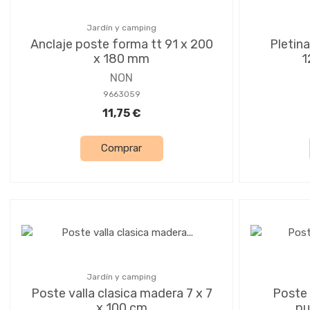
Jardín y camping
Anclaje poste forma tt 91 x 200
Pletin
x 180 mm
1
NON
9663059
11,75 €
Comprar
Jardín y camping
Poste valla clasica madera 7 x 7
Poste
x 100 cm
pu