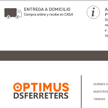
ENTREGA A DOMICILIO
A
P
Compra online y recibe en CASA
Si
n
ir
ti
QUIÉNES 
NUESTROS
TIENDAS