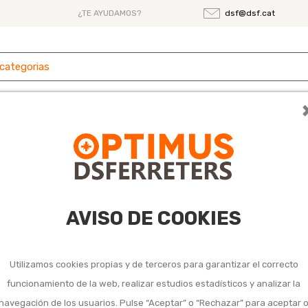
¿TE AYUDAMOS?
dsf@dsf.cat
 y
Ferretería
Herramientas
Maquinaria
es
za
Postes y madera de traviesa para exterior
iesa para exterior
AVISO DE COOKIES
Utilizamos cookies propias y de terceros para garantizar el correcto
funcionamiento de la web, realizar estudios estadísticos y analizar la
navegación de los usuarios. Pulse “Aceptar” o “Rechazar” para aceptar 