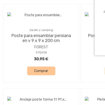
Jardín y camping
Poste para ensamblar persiana
Poste m
en v 9 x 9 x 200 cm
FOREST
9712478
30,95 €
Comprar