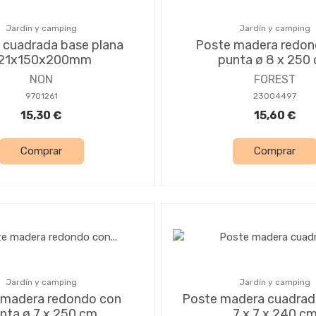
Jardín y camping
Jardín y camping
a cuadrada base plana
Poste madera redon
21x150x200mm
punta ø 8 x 250
NON
FOREST
9701261
23004497
15,30 €
15,60 €
Comprar
Comprar
Jardín y camping
Jardín y camping
 madera redondo con
Poste madera cuadrad
nta ø 7 x 250 cm
7 x 7 x 240 c