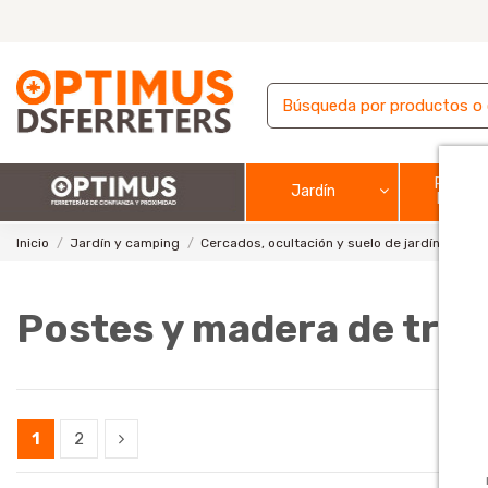
Pintura
Jardín
barnic
Inicio
Jardín y camping
Cercados, ocultación y suelo de jardín y terra
Postes y madera de trav
1
2