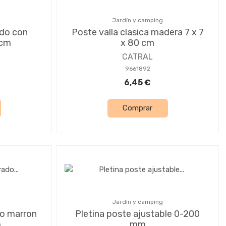
Jardín y camping
do con
Poste valla clasica madera 7 x 7
 cm
x 80 cm
CATRAL
9661892
6,45 €
Comprar
Jardín y camping
o marron
Pletina poste ajustable 0-200
m
mm